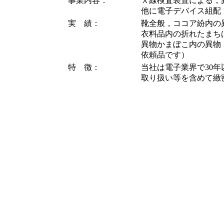
事業内容：
Ｘ線検査装置による，
他に電子デバイス組配
実 績：
靴全般，ココア紛内の
衣料品内の折れたまち
異物かまぼこ内の異物
依頼品です）
特 徴：
当社は電子業界で30
取り扱い等を含めて緻